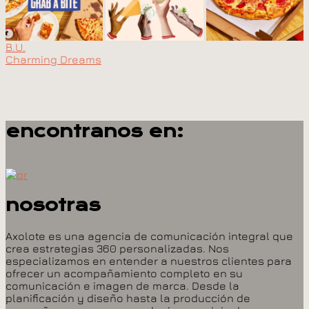
B.U.
Charming Dreams
encontranos en:
nosotras
Axolote es una agencia de comunicación integral que
crea estrategias 360 personalizadas. Nos
especializamos en entender a nuestros clientes para
ofrecer un acompañamiento completo en su
comunicación e imagen de marca. Desde la
planificación y diseño hasta la producción de